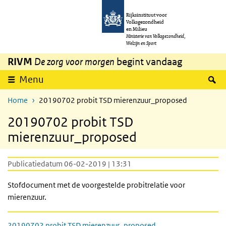
Overslaan en naar de inhoud gaan
Direct naar de hoofdnavigatie
Rijksinstituut voor
Volksgezondheid
en Milieu
Ministerie van Volksgezondheid,
Welzijn en Sport
RIVM
De zorg voor morgen
begint vandaag
Z
Menu
Home
20190702 probit TSD mierenzuur_proposed
20190702 probit TSD
mierenzuur_proposed
Publicatiedatum 06-02-2019 | 13:31
Stofdocument met de voorgestelde probitrelatie voor
mierenzuur.
20190702 probit TSD mierenzuur_proposed