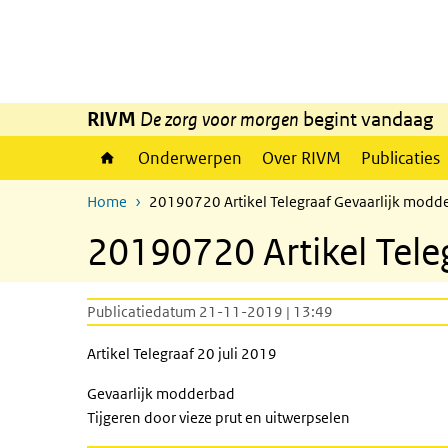
Overslaan en naar de inhoud gaan
Direct naar de hoofdnavigatie
RIVM
De zorg voor morgen
begint vandaag
Onderwerpen
Over RIVM
Publicaties
Home
20190720 Artikel Telegraaf Gevaarlijk modd
20190720 Artikel Tele
Publicatiedatum 21-11-2019 | 13:49
Artikel Telegraaf 20 juli 2019
Gevaarlijk modderbad
Tijgeren door vieze prut en uitwerpselen