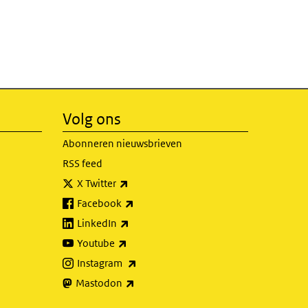
Volg ons
Abonneren nieuwsbrieven
RSS feed
(externe link)
X Twitter
(externe link)
Facebook
(externe link)
LinkedIn
(externe link)
Youtube
(externe link)
Instagram
(externe link)
Mastodon