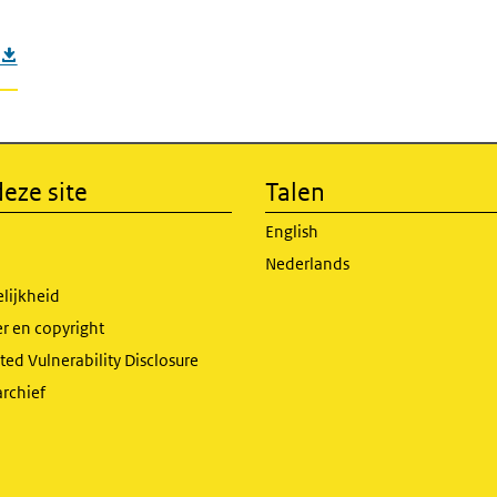
eze site
Talen
English
Nederlands
lijkheid
r en copyright
ed Vulnerability Disclosure
archief