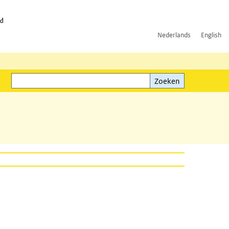
id
Nederlands
English
Zoeken
ink)
Zoeken