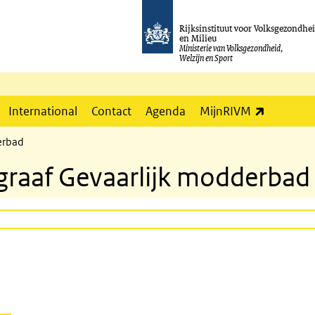
Rijksinstituut voor Volksgezondhe
en Milieu
Ministerie van Volksgezondheid,
Welzijn en Sport
(externe l
International
Contact
Agenda
MijnRIVM
erbad
graaf Gevaarlijk modderbad