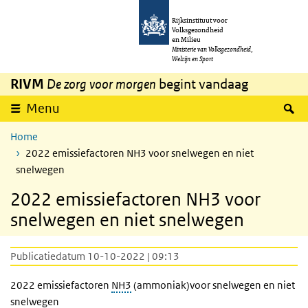
Overslaan en naar de inhoud gaan
Direct naar de hoofdnavigatie
Rijksinstituut voor
Volksgezondheid
en Milieu
Ministerie van Volksgezondheid,
Welzijn en Sport
RIVM
De zorg voor morgen
begint vandaag
Z
Menu
Home
2022 emissiefactoren NH3 voor snelwegen en niet
snelwegen
2022 emissiefactoren NH3 voor
snelwegen en niet snelwegen
Publicatiedatum 10-10-2022 | 09:13
2022 emissiefactoren
NH3
(ammoniak)voor snelwegen en niet
snelwegen