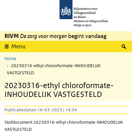
Overslaan en naar de inhoud gaan
Direct naar de hoofdnavigatie
Rijksinstituut voor
Volksgezondheid
en Milieu
Ministerie van Volksgezondheid,
Welzijn en Sport
RIVM
De zorg voor morgen
begint vandaag
Z
Menu
Home
20230316-ethyl chloroformate-INHOUDELIJK
VASTGESTELD
20230316-ethyl chloroformate-
INHOUDELIJK VASTGESTELD
Publicatiedatum 16-03-2023 | 14:34
Stofdocument 20230316-ethyl chloroformate-INHOUDELIJK
VASTGESTELD