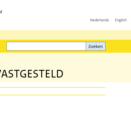
id
Nederlands
English
Zoeken
ink)
Zoeken
 VASTGESTELD