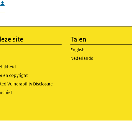
eze site
Talen
English
Nederlands
lijkheid
r en copyright
ed Vulnerability Disclosure
archief