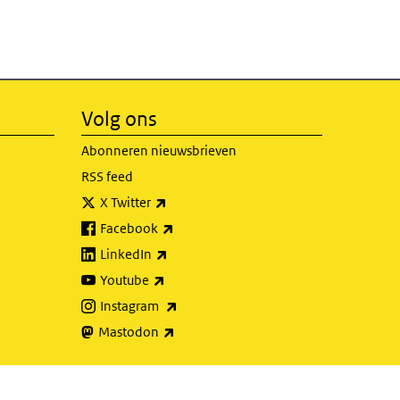
Volg ons
Abonneren nieuwsbrieven
RSS feed
(externe link)
X Twitter
(externe link)
Facebook
(externe link)
LinkedIn
(externe link)
Youtube
(externe link)
Instagram
(externe link)
Mastodon