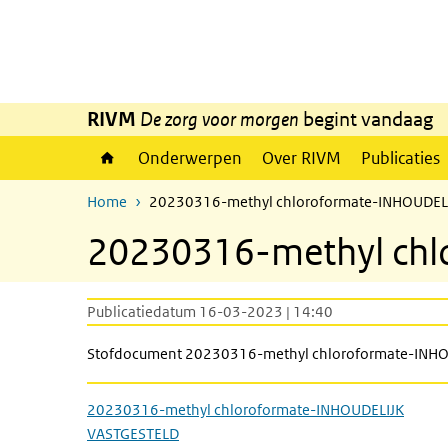
Overslaan en naar de inhoud gaan
Direct naar de hoofdnavigatie
RIVM
De zorg voor morgen
begint vandaag
Onderwerpen
Over RIVM
Publicaties
Home
20230316-methyl chloroformate-INHOUDEL
20230316-methyl ch
Publicatiedatum 16-03-2023 | 14:40
Stofdocument 20230316-methyl chloroformate-INH
20230316-methyl chloroformate-INHOUDELIJK
VASTGESTELD