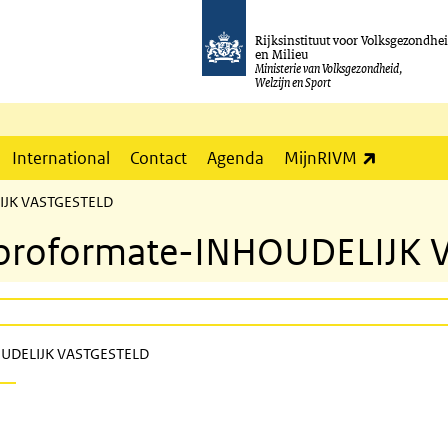
Rijksinstituut voor Volksgezondhe
en Milieu
Ministerie van Volksgezondheid,
Welzijn en Sport
(externe l
International
Contact
Agenda
MijnRIVM
IJK VASTGESTELD
loroformate-INHOUDELIJK
OUDELIJK VASTGESTELD