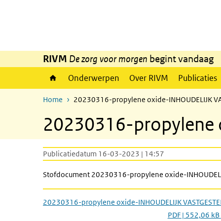
Overslaan en naar de inhoud gaan
Direct naar de hoofdnavigatie
RIVM
De zorg voor morgen
begint vandaag
Onderwerpen
Over RIVM
Publicaties
Home
20230316-propylene oxide-INHOUDELIJK V
20230316-propylene
Publicatiedatum 16-03-2023 | 14:57
Stofdocument 20230316-propylene oxide-INHOUDEL
20230316-propylene oxide-INHOUDELIJK VASTGESTE
PDF | 552,06 kB