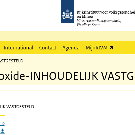
Rijksinstituut voor Volksgezondhe
en Milieu
Ministerie van Volksgezondheid,
Welzijn en Sport
(externe l
International
Contact
Agenda
MijnRIVM
ASTGESTELD
 oxide-INHOUDELIJK VAST
IJK VASTGESTELD
LD