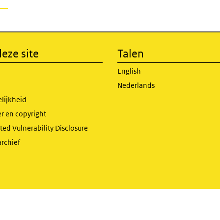
eze site
Talen
English
Nederlands
lijkheid
r en copyright
ed Vulnerability Disclosure
archief