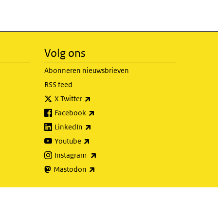
Volg ons
Abonneren nieuwsbrieven
RSS feed
(externe link)
X Twitter
(externe link)
Facebook
(externe link)
LinkedIn
(externe link)
Youtube
(externe link)
Instagram
(externe link)
Mastodon