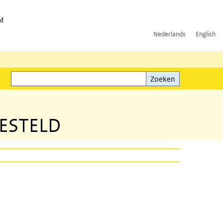
id
Nederlands
English
Zoeken
ink)
Zoeken
GESTELD