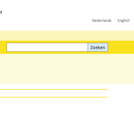
id
Nederlands
English
Zoeken
ink)
Zoeken