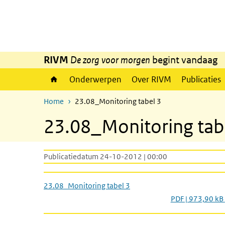
Overslaan en naar de inhoud gaan
Direct naar de hoofdnavigatie
RIVM
De zorg voor morgen
begint vandaag
Onderwerpen
Over RIVM
Publicaties
Home
23.08_Monitoring tabel 3
23.08_Monitoring tab
Publicatiedatum 24-10-2012 | 00:00
23.08_Monitoring tabel 3
PDF | 973,90 kB