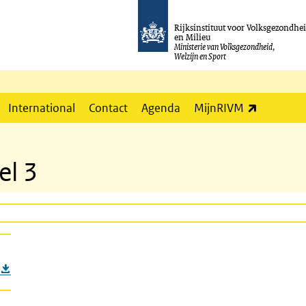
Rijksinstituut voor Volksgezondhe
en Milieu
Ministerie van Volksgezondheid,
Welzijn en Sport
(externe l
International
Contact
Agenda
MijnRIVM
el 3