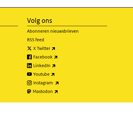
Volg ons
Abonneren nieuwsbrieven
RSS feed
(externe link)
X Twitter
(externe link)
Facebook
(externe link)
LinkedIn
(externe link)
Youtube
(externe link)
Instagram
(externe link)
Mastodon