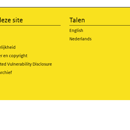
eze site
Talen
English
Nederlands
lijkheid
r en copyright
ed Vulnerability Disclosure
archief