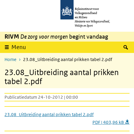
Overslaan en naar de inhoud gaan
Direct naar de hoofdnavigatie
Rijksinstituut voor
Volksgezondheid
en Milieu
Ministerie van Volksgezondheid,
Welzijn en Sport
RIVM
De zorg voor morgen
begint vandaag
Z
Menu
Home
23.08_Uitbreiding aantal prikken tabel 2.pdf
23.08_Uitbreiding aantal prikken
tabel 2.pdf
Publicatiedatum 24-10-2012 | 00:00
23.08_Uitbreiding aantal prikken tabel 2.pdf
PDF | 403,96 kB