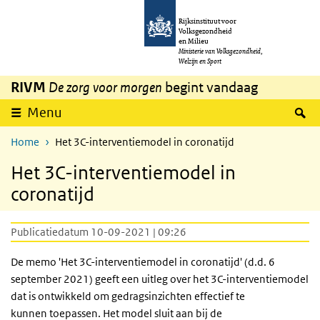
Overslaan en naar de inhoud gaan
Direct naar de hoofdnavigatie
Rijksinstituut voor
Volksgezondheid
en Milieu
Ministerie van Volksgezondheid,
Welzijn en Sport
RIVM
De zorg voor morgen
begint vandaag
Z
Menu
Home
Het 3C-interventiemodel in coronatijd
Het 3C-interventiemodel in
coronatijd
Publicatiedatum 10-09-2021 | 09:26
De memo 'Het 3C-interventiemodel in coronatijd' (d.d. 6
september 2021) geeft een uitleg over het 3C-interventiemodel
dat is ontwikkeld om gedragsinzichten effectief te
kunnen toepassen. Het model sluit aan bij de