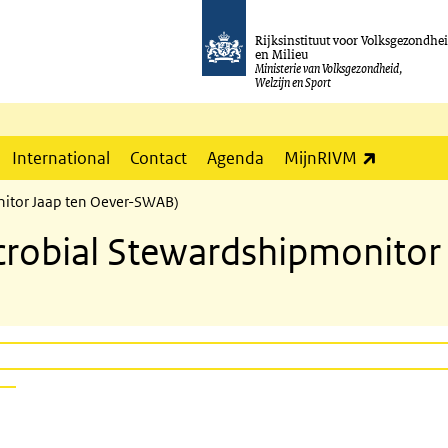
Rijksinstituut voor Volksgezondhe
en Milieu
Ministerie van Volksgezondheid,
Welzijn en Sport
(externe l
International
Contact
Agenda
MijnRIVM
nitor Jaap ten Oever-SWAB)
icrobial Stewardshipmonitor