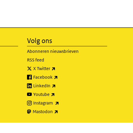
Volg ons
Abonneren nieuwsbrieven
RSS feed
(externe link)
X Twitter
(externe link)
Facebook
(externe link)
LinkedIn
(externe link)
Youtube
(externe link)
Instagram
(externe link)
Mastodon