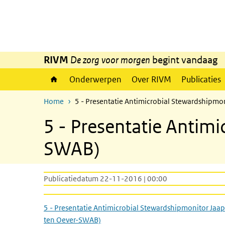
Overslaan en naar de inhoud gaan
Direct naar de hoofdnavigatie
RIVM
De zorg voor morgen
begint vandaag
Onderwerpen
Over RIVM
Publicaties
Home
5 - Presentatie Antimicrobial Stewardshipmo
5 - Presentatie Antim
SWAB)
Publicatiedatum 22-11-2016 | 00:00
5 - Presentatie Antimicrobial Stewardshipmonitor Jaap
ten Oever-SWAB)