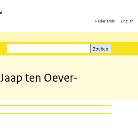
id
Nederlands
English
Zoeken
ink)
Zoeken
 Jaap ten Oever-