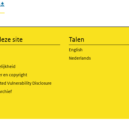
eze site
Talen
English
Nederlands
lijkheid
r en copyright
ed Vulnerability Disclosure
archief