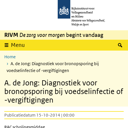
Overslaan en naar de inhoud gaan
Direct naar de hoofdnavigatie
Rijksinstituut voor
Volksgezondheid
en Milieu
Ministerie van Volksgezondheid,
Welzijn en Sport
RIVM
De zorg voor morgen
begint vandaag
Z
Menu
Home
A. de Jong: Diagnostiek voor bronopsporing bij
voedselinfectie of -vergiftigingen
A. de Jong: Diagnostiek voor
bronopsporing bij voedselinfectie of
-vergiftigingen
Publicatiedatum 15-10-2014 | 00:00
RAC
scholingsmiddag