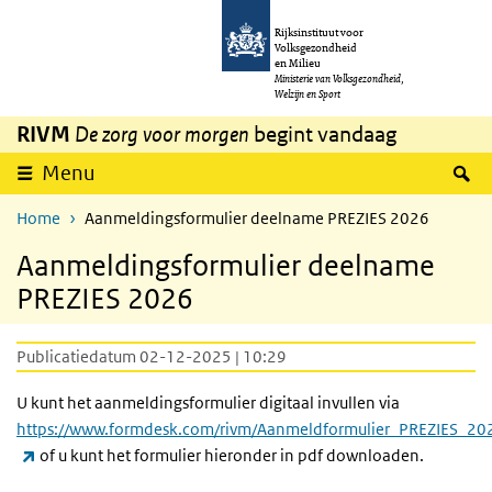
Overslaan en naar de inhoud gaan
Direct naar de hoofdnavigatie
Rijksinstituut voor
Volksgezondheid
en Milieu
Ministerie van Volksgezondheid,
Welzijn en Sport
RIVM
De zorg voor morgen
begint vandaag
Z
Menu
Home
Aanmeldingsformulier deelname PREZIES 2026
Aanmeldingsformulier deelname
PREZIES 2026
Publicatiedatum 02-12-2025 | 10:29
U kunt het aanmeldingsformulier digitaal invullen via
https://www.formdesk.com/rivm/Aanmeldformulier_PREZIES_20
(externe link)
of u kunt het formulier hieronder in pdf downloaden.