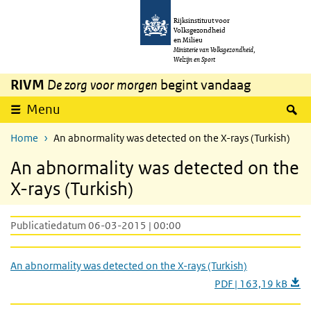
Overslaan en naar de inhoud gaan
Direct naar de hoofdnavigatie
Rijksinstituut voor
Volksgezondheid
en Milieu
Ministerie van Volksgezondheid,
Welzijn en Sport
RIVM
De zorg voor morgen
begint vandaag
Z
Menu
Home
An abnormality was detected on the X-rays (Turkish)
An abnormality was detected on the
X-rays (Turkish)
Publicatiedatum 06-03-2015 | 00:00
An abnormality was detected on the X-rays (Turkish)
PDF | 163,19 kB