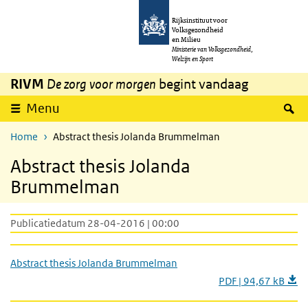
Overslaan en naar de inhoud gaan
Direct naar de hoofdnavigatie
Rijksinstituut voor
Volksgezondheid
en Milieu
Ministerie van Volksgezondheid,
Welzijn en Sport
RIVM
De zorg voor morgen
begint vandaag
Z
Menu
Home
Abstract thesis Jolanda Brummelman
Abstract thesis Jolanda
Brummelman
Publicatiedatum 28-04-2016 | 00:00
Abstract thesis Jolanda Brummelman
PDF | 94,67 kB