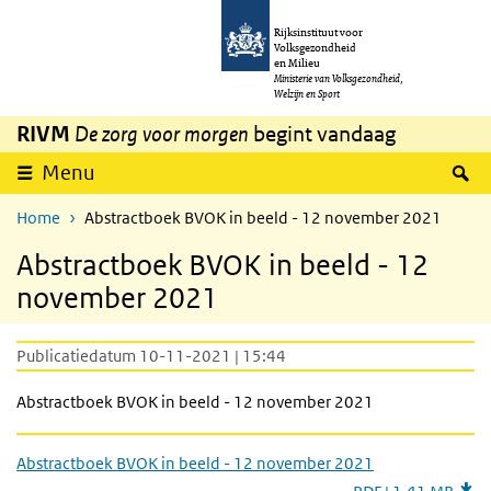
Overslaan en naar de inhoud gaan
Direct naar de hoofdnavigatie
Rijksinstituut voor
Volksgezondheid
en Milieu
Ministerie van Volksgezondheid,
Welzijn en Sport
RIVM
De zorg voor morgen
begint vandaag
Z
Menu
Home
Abstractboek BVOK in beeld - 12 november 2021
Abstractboek BVOK in beeld - 12
november 2021
Publicatiedatum 10-11-2021 | 15:44
Abstractboek BVOK in beeld - 12 november 2021
Abstractboek BVOK in beeld - 12 november 2021