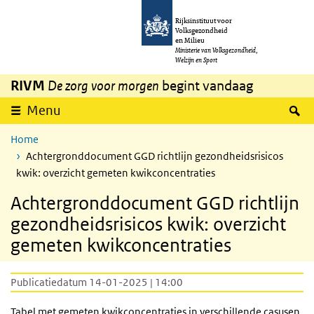
Overslaan en naar de inhoud gaan
Direct naar de hoofdnavigatie
Rijksinstituut voor
Volksgezondheid
en Milieu
Ministerie van Volksgezondheid,
Welzijn en Sport
RIVM
De zorg voor morgen
begint vandaag
Z
Menu
Home
Achtergronddocument GGD richtlijn gezondheidsrisicos
kwik: overzicht gemeten kwikconcentraties
Achtergronddocument GGD richtlijn
gezondheidsrisicos kwik: overzicht
gemeten kwikconcentraties
Publicatiedatum 14-01-2025 | 14:00
Tabel met gemeten kwikconcentraties in verschillende casusen