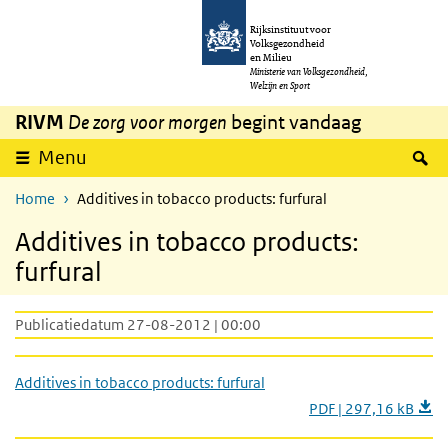
Overslaan en naar de inhoud gaan
Direct naar de hoofdnavigatie
Rijksinstituut voor
Volksgezondheid
en Milieu
Ministerie van Volksgezondheid,
Welzijn en Sport
RIVM
De zorg voor morgen
begint vandaag
Z
Menu
Home
Additives in tobacco products: furfural
Additives in tobacco products:
furfural
Publicatiedatum 27-08-2012 | 00:00
Additives in tobacco products: furfural
PDF | 297,16 kB