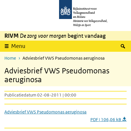
Overslaan en naar de inhoud gaan
Direct naar de hoofdnavigatie
Rijksinstituut voor
Volksgezondheid
en Milieu
Ministerie van Volksgezondheid,
Welzijn en Sport
RIVM
De zorg voor morgen
begint vandaag
Z
Menu
Home
Adviesbrief VWS Pseudomonas aeruginosa
Adviesbrief VWS Pseudomonas
aeruginosa
Publicatiedatum 02-08-2011 | 00:00
Adviesbrief VWS Pseudomonas aeruginosa
PDF | 106,06 kB