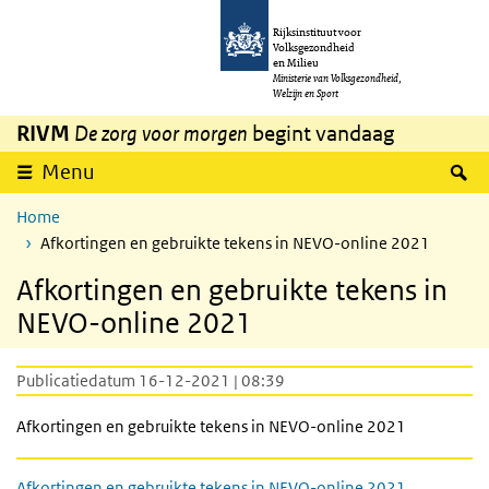
Overslaan en naar de inhoud gaan
Direct naar de hoofdnavigatie
Rijksinstituut voor
Volksgezondheid
en Milieu
Ministerie van Volksgezondheid,
Welzijn en Sport
RIVM
De zorg voor morgen
begint vandaag
Z
Menu
Home
Afkortingen en gebruikte tekens in NEVO-online 2021
Afkortingen en gebruikte tekens in
NEVO-online 2021
Publicatiedatum 16-12-2021 | 08:39
Afkortingen en gebruikte tekens in NEVO-online 2021
Afkortingen en gebruikte tekens in NEVO-online 2021