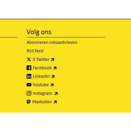
Volg ons
Abonneren nieuwsbrieven
RSS feed
(externe link)
X Twitter
(externe link)
Facebook
(externe link)
LinkedIn
(externe link)
Youtube
(externe link)
Instagram
(externe link)
Mastodon