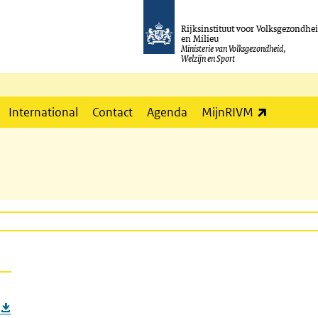
Rijksinstituut voor Volksgezondhe
en Milieu
Ministerie van Volksgezondheid,
Welzijn en Sport
(externe l
International
Contact
Agenda
MijnRIVM