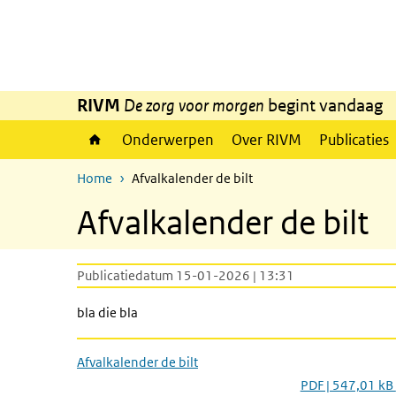
Overslaan en naar de inhoud gaan
Direct naar de hoofdnavigatie
RIVM
De zorg voor morgen
begint vandaag
Onderwerpen
Over RIVM
Publicaties
Home
Afvalkalender de bilt
Afvalkalender de bilt
Publicatiedatum 15-01-2026 | 13:31
bla die bla
Afvalkalender de bilt
PDF | 547,01 kB