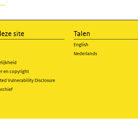
eze site
Talen
English
Nederlands
lijkheid
r en copyright
ed Vulnerability Disclosure
archief