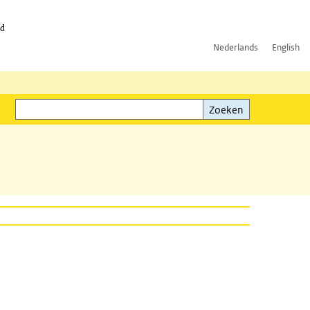
id
Nederlands
English
Zoeken
ink)
Zoeken