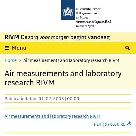
Overslaan en naar de inhoud gaan
Direct naar de hoofdnavigatie
Rijksinstituut voor
Volksgezondheid
en Milieu
Ministerie van Volksgezondheid,
Welzijn en Sport
RIVM
De zorg voor morgen
begint vandaag
Z
Menu
Home
Air measurements and laboratory research RIVM
Air measurements and laboratory
research RIVM
Publicatiedatum 01-02-2008 | 00:00
Air measurements and laboratory research RIVM
PDF | 576,86 kB