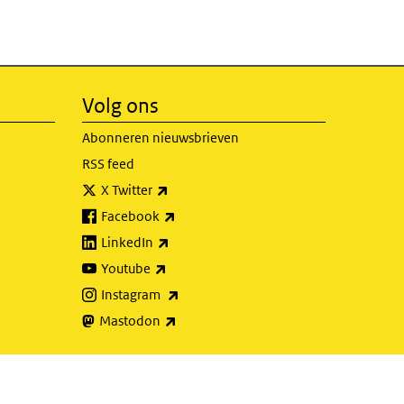
Volg ons
Abonneren nieuwsbrieven
RSS feed
(externe link)
X Twitter
(externe link)
Facebook
(externe link)
LinkedIn
(externe link)
Youtube
(externe link)
Instagram
(externe link)
Mastodon