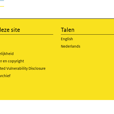
eze site
Talen
English
Nederlands
lijkheid
r en copyright
ed Vulnerability Disclosure
archief