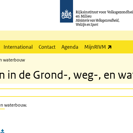
Rijksinstituut voor Volksgezondhe
en Milieu
Ministerie van Volksgezondheid,
Welzijn en Sport
(externe l
International
Contact
Agenda
MijnRIVM
 en waterbouw
n in de Grond-, weg-, en w
 en waterbouw.