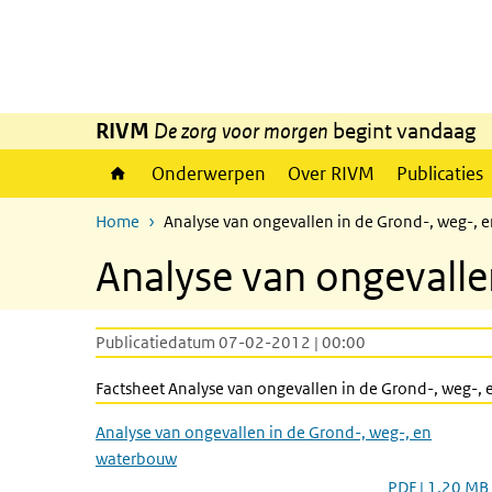
Overslaan en naar de inhoud gaan
Direct naar de hoofdnavigatie
RIVM
De zorg voor morgen
begint vandaag
Onderwerpen
Over RIVM
Publicaties
Home
Analyse van ongevallen in de Grond-, weg-,
Analyse van ongevalle
Publicatiedatum 07-02-2012 | 00:00
Factsheet Analyse van ongevallen in de Grond-, weg-,
Analyse van ongevallen in de Grond-, weg-, en
waterbouw
PDF | 1,20 MB