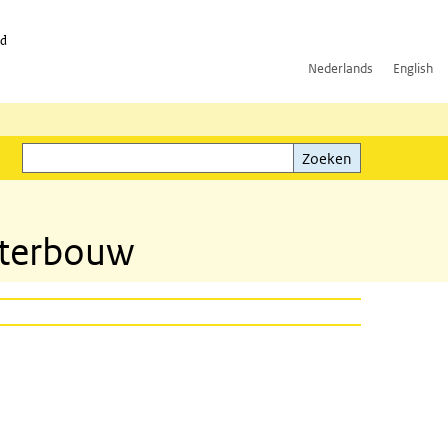
id
Nederlands
English
Zoeken
ink)
Zoeken
aterbouw