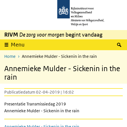
Overslaan en naar de inhoud gaan
Direct naar de hoofdnavigatie
Rijksinstituut voor
Volksgezondheid
en Milieu
Ministerie van Volksgezondheid,
Welzijn en Sport
RIVM
De zorg voor morgen
begint vandaag
Z
Menu
Home
Annemieke Mulder - Sickenin in the rain
Annemieke Mulder - Sickenin in the
rain
Publicatiedatum 02-04-2019 | 16:02
Presentatie Transmissiedag 2019
Annemieke Mulder - Sickenin in the rain
Annemieke Mulder - Sickenin in the rain