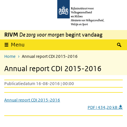
Overslaan en naar de inhoud gaan
Direct naar de hoofdnavigatie
Rijksinstituut voor
Volksgezondheid
en Milieu
Ministerie van Volksgezondheid,
Welzijn en Sport
RIVM
De zorg voor morgen
begint vandaag
Z
Menu
Home
Annual report CDI 2015-2016
Annual report CDI 2015-2016
Publicatiedatum 16-08-2016 | 00:00
Annual report CDI 2015-2016
PDF | 434,20 kB