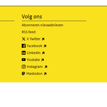
Volg ons
Abonneren nieuwsbrieven
RSS feed
(externe link)
X Twitter
(externe link)
Facebook
(externe link)
LinkedIn
(externe link)
Youtube
(externe link)
Instagram
(externe link)
Mastodon