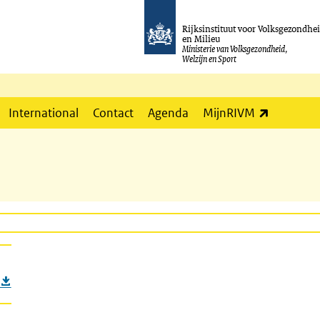
Rijksinstituut voor Volksgezondhe
en Milieu
Ministerie van Volksgezondheid,
Welzijn en Sport
(externe l
International
Contact
Agenda
MijnRIVM