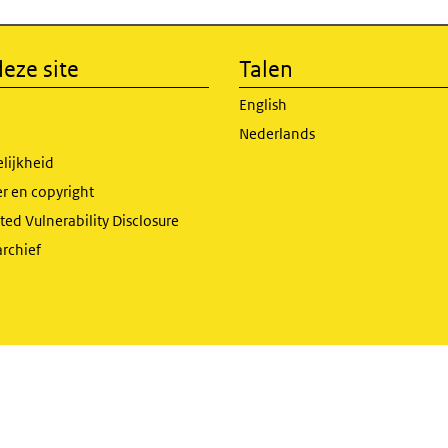
eze site
Talen
English
Nederlands
lijkheid
r en copyright
ed Vulnerability Disclosure
archief