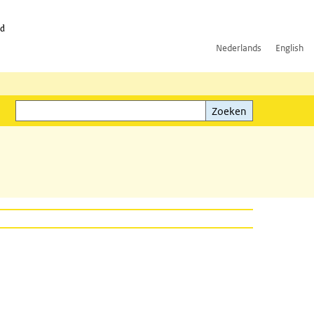
id
Nederlands
English
Zoeken
ink)
Zoeken