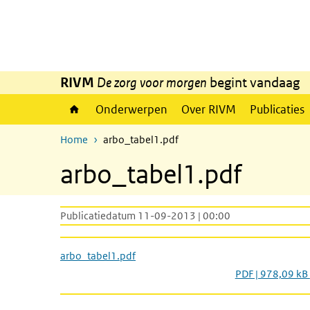
Overslaan en naar de inhoud gaan
Direct naar de hoofdnavigatie
RIVM
De zorg voor morgen
begint vandaag
Onderwerpen
Over RIVM
Publicaties
Home
arbo_tabel1.pdf
arbo_tabel1.pdf
Publicatiedatum 11-09-2013 | 00:00
arbo_tabel1.pdf
PDF | 978,09 kB