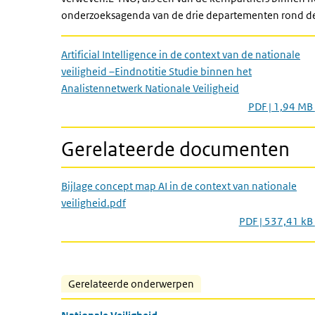
onderzoeksagenda van de drie departementen rond de 
Artificial Intelligence in de context van de nationale
veiligheid –Eindnotitie Studie binnen het
Analistennetwerk Nationale Veiligheid
PDF | 1,94 MB
Gerelateerde documenten
Bijlage concept map AI in de context van nationale
veiligheid.pdf
PDF | 537,41 kB
Gerelateerde onderwerpen