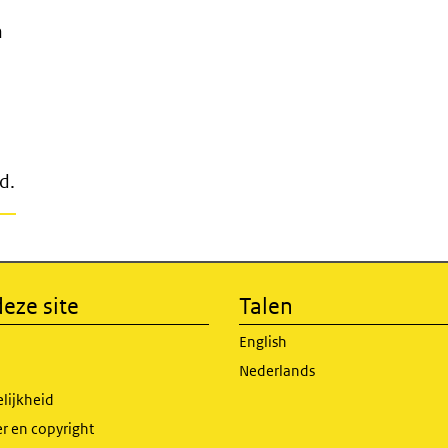
n
d.
eze site
Talen
English
Nederlands
lijkheid
r en copyright