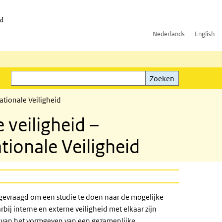
id
Nederlands
English
Zoeken
ink)
Zoeken
ationale Veiligheid
e veiligheid –
tionale Veiligheid
n gevraagd om een studie te doen naar de mogelijke
rbij interne en externe veiligheid met elkaar zijn
el van het vormgeven van een gezamenlijke