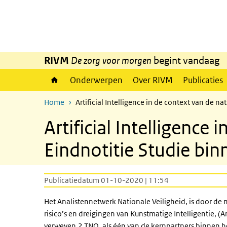
Overslaan en naar de inhoud gaan
Direct naar de hoofdnavigatie
RIVM
De zorg voor morgen
begint vandaag
Onderwerpen
Over RIVM
Publicaties
Home
Artificial Intelligence in de context van de n
Artificial Intelligence
Eindnotitie Studie bin
Publicatiedatum 01-10-2020 | 11:54
Het Analistennetwerk Nationale Veiligheid, is door de 
risico’s en dreigingen van Kunstmatige Intelligentie, (Ar
verweven.2 TNO, als één van de kernpartners binnen he