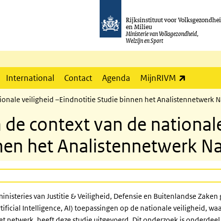
Rijksinstituut voor Volksgezondhe
en Milieu
Ministerie van Volksgezondheid,
Welzijn en Sport
(externe l
International
Contact
Agenda
MijnRIVM
ationale veiligheid –Eindnotitie Studie binnen het Analistennetwerk N
 in de context van de national
nen het Analistennetwerk Na
ministeries van Justitie & Veiligheid, Defensie en Buitenlandse Zake
tificial Intelligence, AI) toepassingen op de nationale veiligheid, waa
t netwerk, heeft deze studie uitgevoerd. Dit onderzoek is onderde