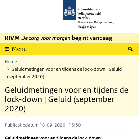
Overslaan en naar de inhoud gaan
Direct naar de hoofdnavigatie
Rijksinstituut voor
Volksgezondheid
en Milieu
Ministerie van Volksgezondheid,
Welzijn en Sport
RIVM
De zorg voor morgen
begint vandaag
Z
Menu
Home
Geluidmetingen voor en tijdens de lock-down | Geluid
(september 2020)
Geluidmetingen voor en tijdens de
lock-down | Geluid (september
2020)
Publicatiedatum 18-09-2020 | 13:50
Geluidmetingen voor en tijdens de lock-down