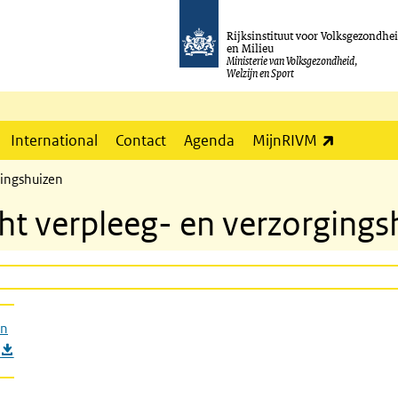
Rijksinstituut voor Volksgezondhe
en Milieu
Ministerie van Volksgezondheid,
Welzijn en Sport
(externe l
International
Contact
Agenda
MijnRIVM
gingshuizen
cht verpleeg- en verzorgings
en