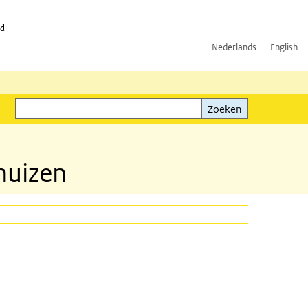
id
Nederlands
English
Zoeken
ink)
Zoeken
huizen