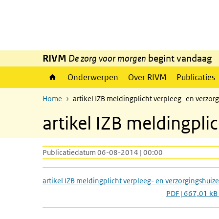
Overslaan en naar de inhoud gaan
Direct naar de hoofdnavigatie
RIVM
De zorg voor morgen
begint vandaag
Onderwerpen
Over RIVM
Publicaties
Home
artikel IZB meldingplicht verpleeg- en verzor
artikel IZB meldingpli
Publicatiedatum 06-08-2014 | 00:00
artikel IZB meldingplicht verpleeg- en verzorgingshuiz
PDF | 667,01 kB