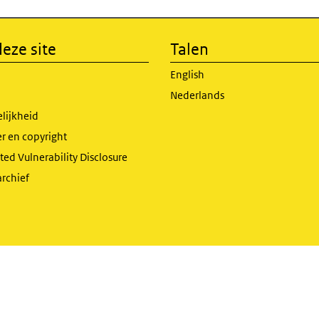
eze site
Talen
English
Nederlands
lijkheid
r en copyright
ed Vulnerability Disclosure
archief