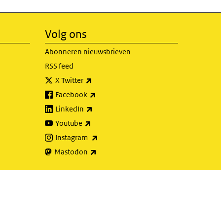
Volg ons
Abonneren nieuwsbrieven
RSS feed
(externe link)
X Twitter
(externe link)
Facebook
(externe link)
LinkedIn
(externe link)
Youtube
(externe link)
Instagram
(externe link)
Mastodon