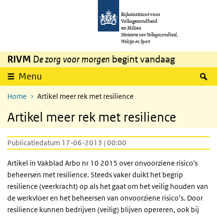
Overslaan en naar de inhoud gaan
Direct naar de hoofdnavigatie
Rijksinstituut voor
Volksgezondheid
en Milieu
Ministerie van Volksgezondheid,
Welzijn en Sport
RIVM
De zorg voor morgen
begint vandaag
Z
Menu
Home
Artikel meer rek met resilience
Artikel meer rek met resilience
Publicatiedatum 17-06-2013 | 00:00
Artikel in Vakblad Arbo nr 10 2015 over onvoorziene risico's
beheersen met resilience. Steeds vaker duikt het begrip
resilience (veerkracht) op als het gaat om het veilig houden van
de werkvloer en het beheersen van onvoorziene risico’s. Door
resilience kunnen bedrijven (veilig) blijven opereren, ook bij