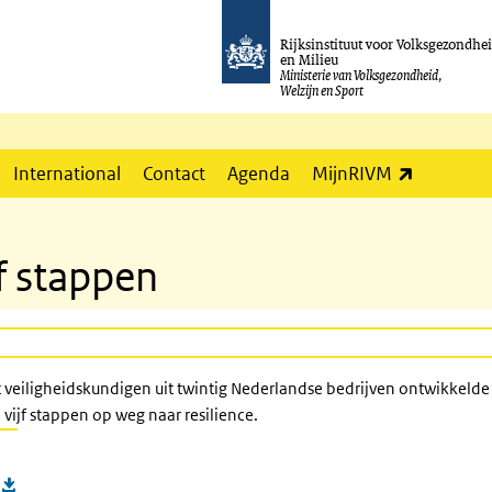
Rijksinstituut voor Volksgezondhe
en Milieu
Ministerie van Volksgezondheid,
Welzijn en Sport
(externe l
International
Contact
Agenda
MijnRIVM
jf stappen
 veiligheidskundigen uit twintig Nederlandse bedrijven ontwikkelde 
 vijf stappen op weg naar resilience.