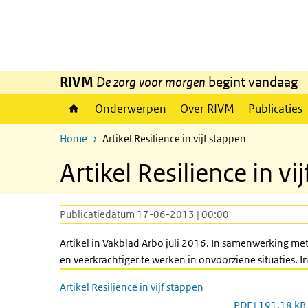
Overslaan en naar de inhoud gaan
Direct naar de hoofdnavigatie
RIVM
De zorg voor morgen
begint vandaag
Onderwerpen
Over RIVM
Publicaties
Home
Artikel Resilience in vijf stappen
Artikel Resilience in vi
Publicatiedatum 17-06-2013 | 00:00
Artikel in Vakblad Arbo juli 2016. In samenwerking met
en veerkrachtiger te werken in onvoorziene situaties. In
Artikel Resilience in vijf stappen
PDF | 191,18 kB