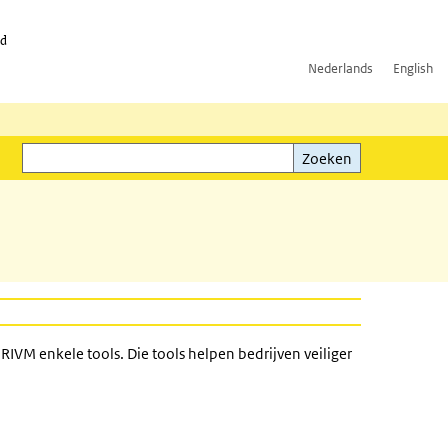
id
Nederlands
English
Zoeken
ink)
Zoeken
RIVM enkele tools. Die tools helpen bedrijven veiliger