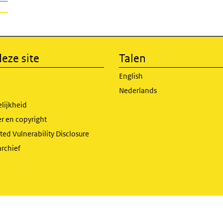
eze site
Talen
English
Nederlands
lijkheid
r en copyright
ed Vulnerability Disclosure
archief