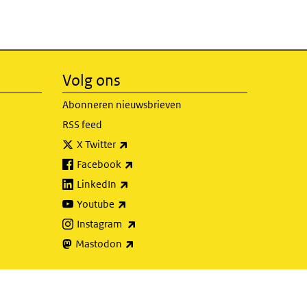
Volg ons
Abonneren nieuwsbrieven
RSS feed
(externe link)
X Twitter
(externe link)
Facebook
(externe link)
LinkedIn
(externe link)
Youtube
(externe link)
Instagram
(externe link)
Mastodon