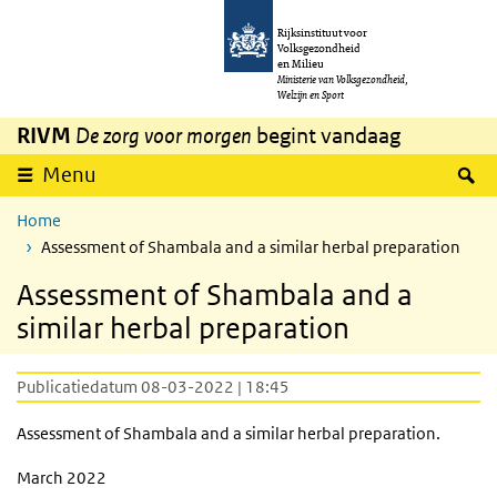
Overslaan en naar de inhoud gaan
Direct naar de hoofdnavigatie
Rijksinstituut voor
Volksgezondheid
en Milieu
Ministerie van Volksgezondheid,
Welzijn en Sport
RIVM
De zorg voor morgen
begint vandaag
Z
Menu
Home
Assessment of Shambala and a similar herbal preparation
Assessment of Shambala and a
similar herbal preparation
Publicatiedatum 08-03-2022 | 18:45
Assessment of Shambala and a similar herbal preparation.
March 2022