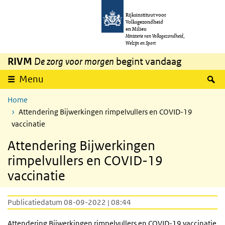
Overslaan en naar de inhoud gaan
Direct naar de hoofdnavigatie
Rijksinstituut voor
Volksgezondheid
en Milieu
Ministerie van Volksgezondheid,
Welzijn en Sport
RIVM
De zorg voor morgen
begint vandaag
Z
Menu
Home
Attendering Bijwerkingen rimpelvullers en COVID-19
vaccinatie
Attendering Bijwerkingen
rimpelvullers en COVID-19
vaccinatie
Publicatiedatum 08-09-2022 | 08:44
Attendering Bijwerkingen rimpelvullers en COVID-19 vaccinatie