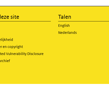
eze site
Talen
English
Nederlands
lijkheid
r en copyright
ed Vulnerability Disclosure
archief