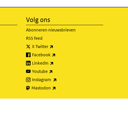
Volg ons
Abonneren nieuwsbrieven
RSS feed
(externe link)
X Twitter
(externe link)
Facebook
(externe link)
LinkedIn
(externe link)
Youtube
(externe link)
Instagram
(externe link)
Mastodon