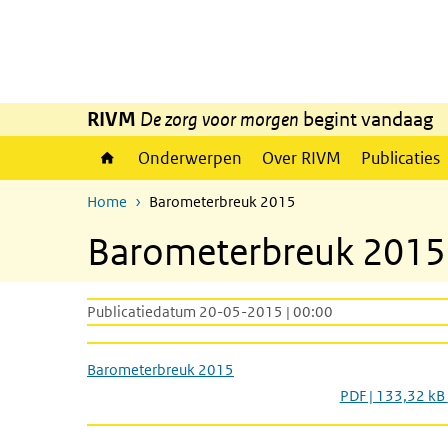
Overslaan en naar de inhoud gaan
Direct naar de hoofdnavigatie
RIVM
De zorg voor morgen
begint vandaag
Onderwerpen
Over RIVM
Publicaties
Home
Barometerbreuk 2015
Barometerbreuk 2015
Publicatiedatum 20-05-2015 | 00:00
Barometerbreuk 2015
PDF | 133,32 kB