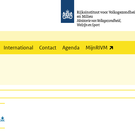
Rijksinstituut voor Volksgezondhe
en Milieu
Ministerie van Volksgezondheid,
Welzijn en Sport
(externe l
International
Contact
Agenda
MijnRIVM