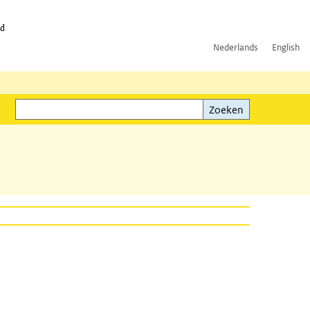
id
Nederlands
English
Zoeken
ink)
Zoeken