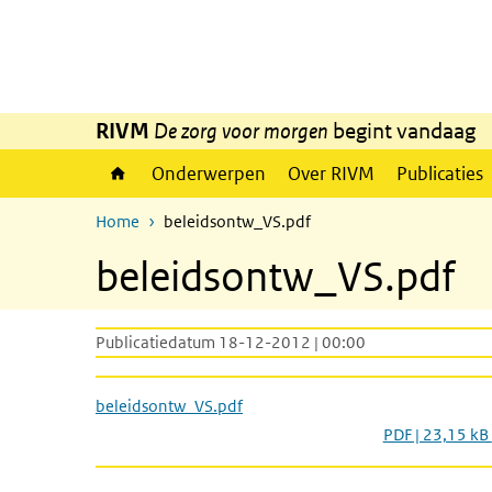
Overslaan en naar de inhoud gaan
Direct naar de hoofdnavigatie
RIVM
De zorg voor morgen
begint vandaag
Onderwerpen
Over RIVM
Publicaties
Home
beleidsontw_VS.pdf
beleidsontw_VS.pdf
Publicatiedatum 18-12-2012 | 00:00
beleidsontw_VS.pdf
PDF | 23,15 kB