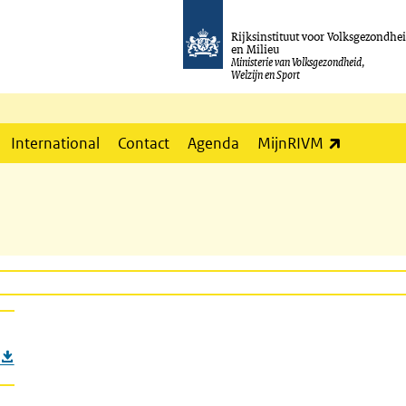
Rijksinstituut voor Volksgezondhe
en Milieu
Ministerie van Volksgezondheid,
Welzijn en Sport
(externe l
International
Contact
Agenda
MijnRIVM