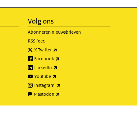
Volg ons
Abonneren nieuwsbrieven
RSS feed
(externe link)
X Twitter
(externe link)
Facebook
(externe link)
LinkedIn
(externe link)
Youtube
(externe link)
Instagram
(externe link)
Mastodon