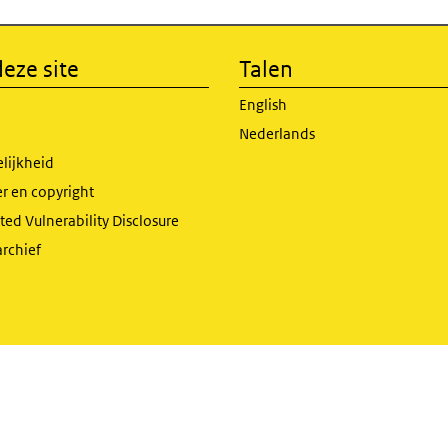
eze site
Talen
English
Nederlands
lijkheid
r en copyright
ed Vulnerability Disclosure
archief