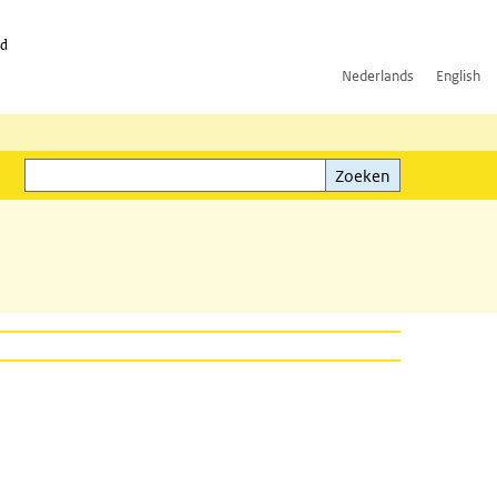
id
Nederlands
English
Zoeken
ink)
Zoeken