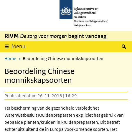
Overslaan en naar de inhoud gaan
Direct naar de hoofdnavigatie
Rijksinstituut voor
Volksgezondheid
en Milieu
Ministerie van Volksgezondheid,
Welzijn en Sport
RIVM
De zorg voor morgen
begint vandaag
Z
Menu
Home
Beoordeling Chinese monnikskapsoorten
Beoordeling Chinese
monnikskapsoorten
Publicatiedatum 26-11-2018 | 16:29
Ter bescherming van de gezondheid verbiedt het
Warenwetbesluit Kruidenpreparaten expliciet het gebruik van
bepaalde planten/kruiden in kruidenpreparaten. Dit betreft
echter uitsluitend de in Europa voorkomende soorten. Het