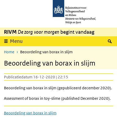
Overslaan en naar de inhoud gaan
Direct naar de hoofdnavigatie
Rijksinstituut voor
Volksgezondheid
en Milieu
Ministerie van Volksgezondheid,
Welzijn en Sport
RIVM
De zorg voor morgen
begint vandaag
Z
Menu
Home
Beoordeling van borax in slijm
Beoordeling van borax in slijm
Publicatiedatum 16-12-2020 | 22:15
Beoordeling van borax in slijm (gepubliceerd december 2020).
Assessment of borax in toy-slime (published December 2020).
Beoordeling van borax in slijm