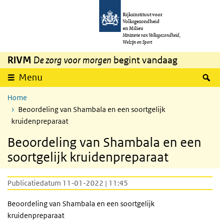
Overslaan en naar de inhoud gaan
Direct naar de hoofdnavigatie
Rijksinstituut voor
Volksgezondheid
en Milieu
Ministerie van Volksgezondheid,
Welzijn en Sport
RIVM
De zorg voor morgen
begint vandaag
Z
Menu
Home
Beoordeling van Shambala en een soortgelijk
kruidenpreparaat
Beoordeling van Shambala en een
soortgelijk kruidenpreparaat
Publicatiedatum 11-01-2022 | 11:45
Beoordeling van Shambala en een soortgelijk
kruidenpreparaat