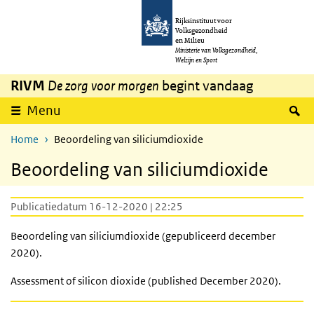
Overslaan en naar de inhoud gaan
Direct naar de hoofdnavigatie
Rijksinstituut voor
Volksgezondheid
en Milieu
Ministerie van Volksgezondheid,
Welzijn en Sport
RIVM
De zorg voor morgen
begint vandaag
Z
Menu
Home
Beoordeling van siliciumdioxide
Beoordeling van siliciumdioxide
Publicatiedatum 16-12-2020 | 22:25
Beoordeling van siliciumdioxide (gepubliceerd december
2020).
Assessment of silicon dioxide (published December 2020).