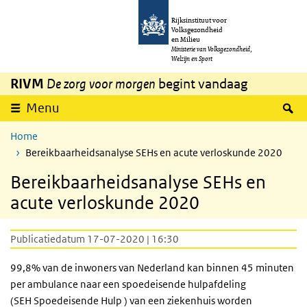
Overslaan en naar de inhoud gaan
Direct naar de hoofdnavigatie
Rijksinstituut voor
Volksgezondheid
en Milieu
Ministerie van Volksgezondheid,
Welzijn en Sport
RIVM
De zorg voor morgen
begint vandaag
Z
Menu
Home
Bereikbaarheidsanalyse SEHs en acute verloskunde 2020
Bereikbaarheidsanalyse SEHs en
acute verloskunde 2020
Publicatiedatum 17-07-2020 | 16:30
99,8% van de inwoners van Nederland kan binnen 45 minuten
per ambulance naar een spoedeisende hulpafdeling
(SEH
Spoedeisende Hulp
) van een ziekenhuis worden