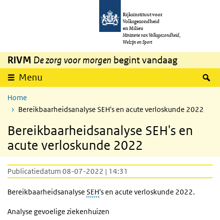
Overslaan en naar de inhoud gaan
Direct naar de hoofdnavigatie
Rijksinstituut voor
Volksgezondheid
en Milieu
Ministerie van Volksgezondheid,
Welzijn en Sport
RIVM
De zorg voor morgen
begint vandaag
Z
Menu
Home
Bereikbaarheidsanalyse SEH's en acute verloskunde 2022
Bereikbaarheidsanalyse SEH's en
acute verloskunde 2022
Publicatiedatum 08-07-2022 | 14:31
Bereikbaarheidsanalyse
SEH
's en acute verloskunde 2022.
Analyse gevoelige ziekenhuizen