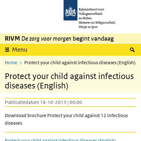
Overslaan en naar de inhoud gaan
Direct naar de hoofdnavigatie
Rijksinstituut voor
Volksgezondheid
en Milieu
Ministerie van Volksgezondheid,
Welzijn en Sport
RIVM
De zorg voor morgen
begint vandaag
Z
Menu
Home
Protect your child against infectious diseases (English)
Protect your child against infectious
diseases (English)
Publicatiedatum 18-10-2013 | 00:00
Download brochure Protect your child against 12 infectious
diseases
Protect your child against infectious diseases (English)