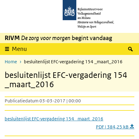
Overslaan en naar de inhoud gaan
Direct naar de hoofdnavigatie
Rijksinstituut voor
Volksgezondheid
en Milieu
Ministerie van Volksgezondheid,
Welzijn en Sport
RIVM
De zorg voor morgen
begint vandaag
Z
Menu
Home
besluitenlijst EFC-vergadering 154 _maart_2016
besluitenlijst EFC-vergadering 154
_maart_2016
Publicatiedatum 03-03-2017 | 00:00
besluitenlijst EFC-vergadering 154 _maart_2016
PDF | 384,25 kB