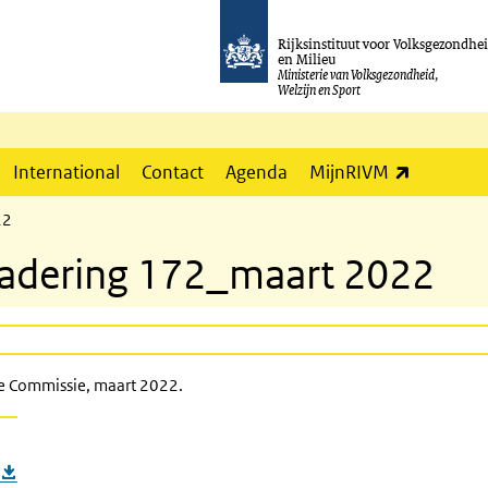
Rijksinstituut voor Volksgezondhe
en Milieu
Ministerie van Volksgezondheid,
Welzijn en Sport
(externe l
International
Contact
Agenda
MijnRIVM
22
rgadering 172_maart 2022
e Commissie, maart 2022.