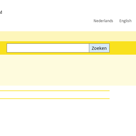
id
Nederlands
English
Zoeken
ink)
Zoeken