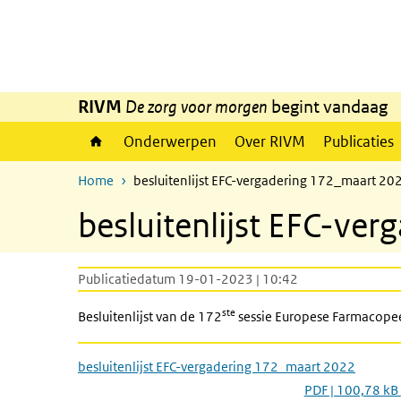
Overslaan en naar de inhoud gaan
Direct naar de hoofdnavigatie
RIVM
De zorg voor morgen
begint vandaag
Onderwerpen
Over RIVM
Publicaties
Home
besluitenlijst EFC-vergadering 172_maart 20
besluitenlijst EFC-ve
Publicatiedatum 19-01-2023 | 10:42
ste
Besluitenlijst van de 172
sessie Europese Farmacope
besluitenlijst EFC-vergadering 172_maart 2022
PDF | 100,78 kB