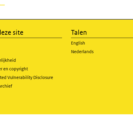
eze site
Talen
English
Nederlands
lijkheid
r en copyright
ed Vulnerability Disclosure
archief