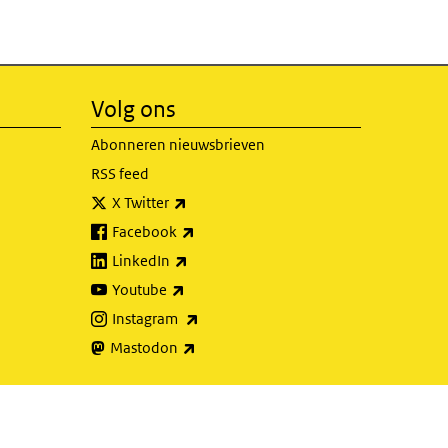
Volg ons
Abonneren nieuwsbrieven
RSS feed
(externe link)
X Twitter
(externe link)
Facebook
(externe link)
LinkedIn
(externe link)
Youtube
(externe link)
Instagram
(externe link)
Mastodon