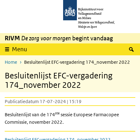
Overslaan en naar de inhoud gaan
Direct naar de hoofdnavigatie
Rijksinstituut voor
Volksgezondheid
en Milieu
Ministerie van Volksgezondheid,
Welzijn en Sport
RIVM
De zorg voor morgen
begint vandaag
Z
Menu
Home
Besluitenlijst EFC-vergadering 174_november 2022
Besluitenlijst EFC-vergadering
174_november 2022
Publicatiedatum 17-07-2024 | 15:19
ste
Besluitenlijst van de 174
sessie Europese Farmacopee
Commissie, november 2022.
Besluitenlijst EFC-vergadering 174_november 2022