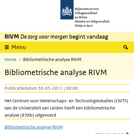
Overslaan en naar de inhoud gaan
Direct naar de hoofdnavigatie
Rijksinstituut voor
Volksgezondheid
en Milieu
Ministerie van Volksgezondheid,
Welzijn en Sport
RIVM
De zorg voor morgen
begint vandaag
Z
Menu
Home
Bibliometrische analyse RIVM
Bibliometrische analyse RIVM
Publicatiedatum 30-05-2011 | 00:00
Het Centrum voor Wetenschaps- en Technologiestudies (CWTS)
van de Universiteit van Leiden heeft een bibliometrische
analyse (93Kb) uitgevoerd
Bibliometrische analyse RIVM