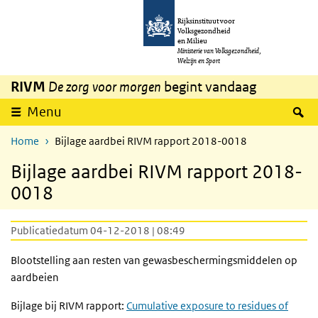
Overslaan en naar de inhoud gaan
Direct naar de hoofdnavigatie
Rijksinstituut voor
Volksgezondheid
en Milieu
Ministerie van Volksgezondheid,
Welzijn en Sport
RIVM
De zorg voor morgen
begint vandaag
Z
Menu
Home
Bijlage aardbei RIVM rapport 2018-0018
Bijlage aardbei RIVM rapport 2018-
0018
Publicatiedatum 04-12-2018 | 08:49
Blootstelling aan resten van gewasbeschermingsmiddelen op
aardbeien
Bijlage bij RIVM rapport:
Cumulative exposure to residues of