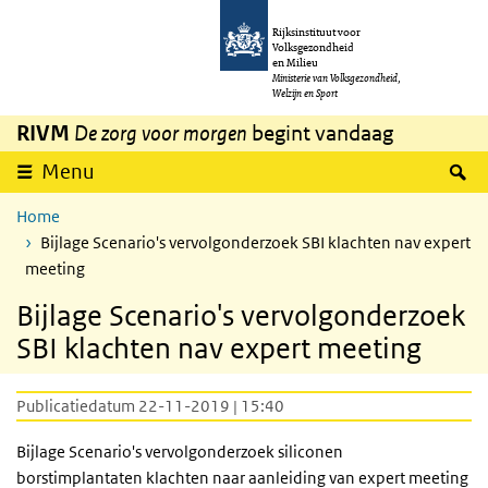
Overslaan en naar de inhoud gaan
Direct naar de hoofdnavigatie
Rijksinstituut voor
Volksgezondheid
en Milieu
Ministerie van Volksgezondheid,
Welzijn en Sport
RIVM
De zorg voor morgen
begint vandaag
Z
Menu
Home
Bijlage Scenario's vervolgonderzoek SBI klachten nav expert
meeting
Bijlage Scenario's vervolgonderzoek
SBI klachten nav expert meeting
Publicatiedatum 22-11-2019 | 15:40
Bijlage Scenario's vervolgonderzoek siliconen
borstimplantaten klachten naar aanleiding van expert meeting