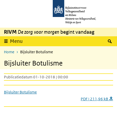
Overslaan en naar de inhoud gaan
Direct naar de hoofdnavigatie
Rijksinstituut voor
Volksgezondheid
en Milieu
Ministerie van Volksgezondheid,
Welzijn en Sport
RIVM
De zorg voor morgen
begint vandaag
Z
Menu
Home
Bijsluiter Botulisme
Bijsluiter Botulisme
Publicatiedatum 01-10-2018 | 00:00
Bijsluiter Botulisme
PDF | 211,96 kB