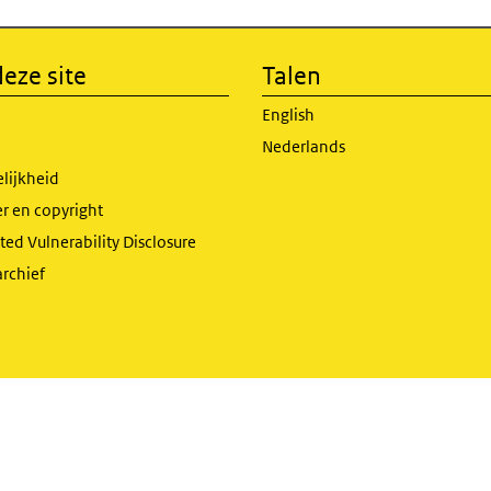
eze site
Talen
English
Nederlands
lijkheid
r en copyright
ed Vulnerability Disclosure
archief