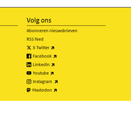
Volg ons
Abonneren nieuwsbrieven
RSS feed
(externe link)
X Twitter
(externe link)
Facebook
(externe link)
LinkedIn
(externe link)
Youtube
(externe link)
Instagram
(externe link)
Mastodon