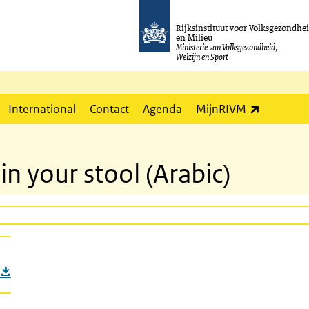
Rijksinstituut voor Volksgezondhe
en Milieu
Ministerie van Volksgezondheid,
Welzijn en Sport
(externe l
International
Contact
Agenda
MijnRIVM
n your stool (Arabic)