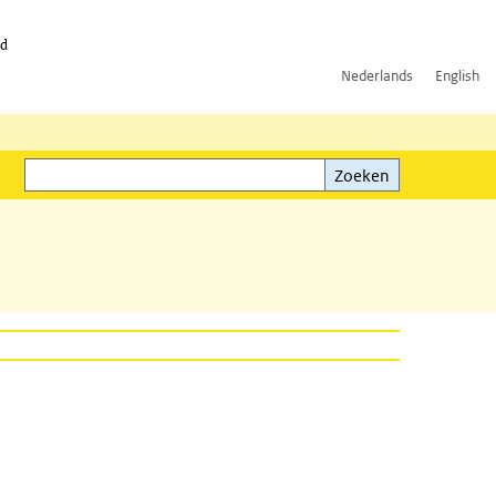
id
Nederlands
English
Zoeken
ink)
Zoeken