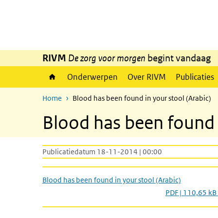
Overslaan en naar de inhoud gaan
Direct naar de hoofdnavigatie
RIVM
De zorg voor morgen
begint vandaag
Onderwerpen
Over RIVM
Publicaties
Home
Blood has been found in your stool (Arabic)
Blood has been found i
Publicatiedatum 18-11-2014 | 00:00
Blood has been found in your stool (Arabic)
PDF | 110,65 kB