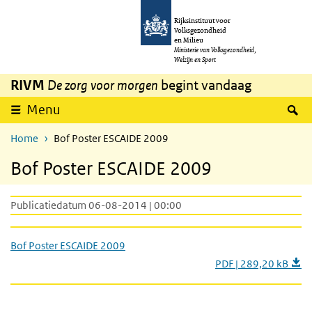
Overslaan en naar de inhoud gaan
Direct naar de hoofdnavigatie
Rijksinstituut voor
Volksgezondheid
en Milieu
Ministerie van Volksgezondheid,
Welzijn en Sport
RIVM
De zorg voor morgen
begint vandaag
Z
Menu
Home
Bof Poster ESCAIDE 2009
Bof Poster ESCAIDE 2009
Publicatiedatum 06-08-2014 | 00:00
Bof Poster ESCAIDE 2009
PDF | 289,20 kB